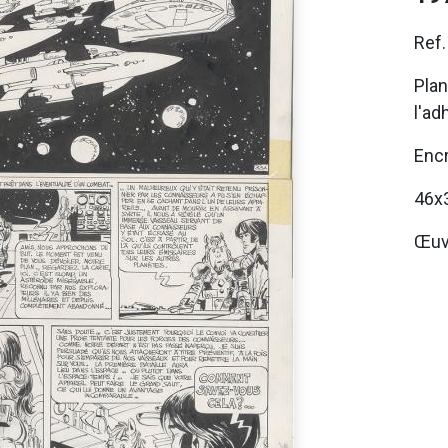
Ref
Plan
l'ad
Encr
46x
Œuv