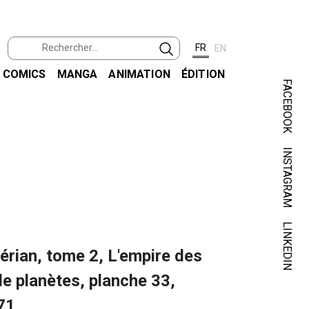
FR
EN
COMICS
MANGA
ANIMATION
ÉDITION
FACEBOOK
INSTAGRAM
MÉZI
VALÉRI
LINKEDIN
érian, tome 2, L'empire des
le planètes, planche 33,
71