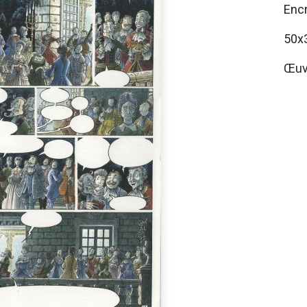
Encr
50x
Œuvr