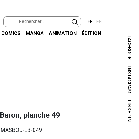
FR
EN
COMICS
MANGA
ANIMATION
ÉDITION
FACEBOOK
INSTAGRAM
MASB
LE BAR
LINKEDIN
 Baron, planche 49
. MASBOU-LB-049