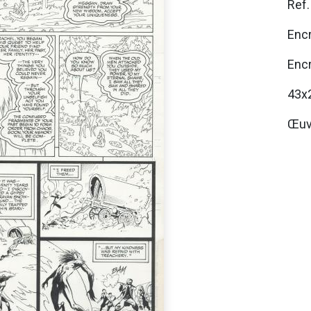
Ref
Encr
Encr
43x
Œuv