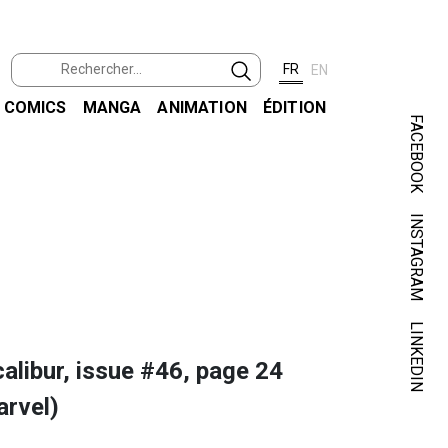
FR
EN
COMICS
MANGA
ANIMATION
ÉDITION
FACEBOOK
INSTAGRAM
DAVI
EXCALI
LINKEDIN
alibur, issue #46, page 24
arvel)