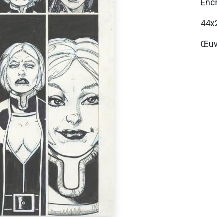
Encr
44x
Œuvr