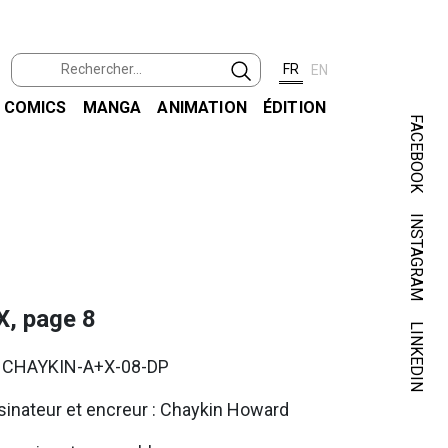
FR
EN
COMICS
MANGA
ANIMATION
ÉDITION
FACEBOOK
INSTAGRAM
CHAY
X, page 8
LINKEDIN
. CHAYKIN-A+X-08-DP
inateur et encreur : Chaykin Howard