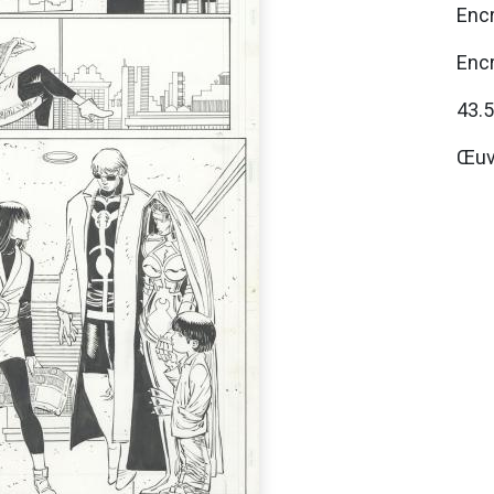
Encr
Encr
43.
Œuv