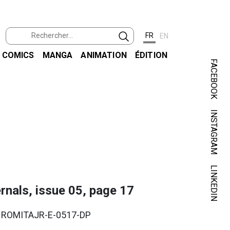
FR
EN
COMICS
MANGA
ANIMATION
ÉDITION
FACEBOOK
INSTAGRAM
ROMI
LES ET
LINKEDIN
rnals, issue 05, page 17
. ROMITAJR-E-0517-DP