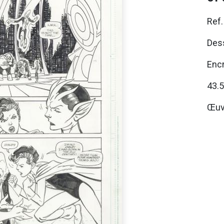
Ref
Dess
Encr
43.
Œuv