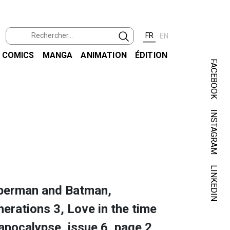
FR
EN
COMICS
MANGA
ANIMATION
ÉDITION
FACEBOOK
INSTAGRAM
BYRN
SUPER
LINKEDIN
perman and Batman,
erations 3, Love in the time
apocalypse, issue 6, page 2