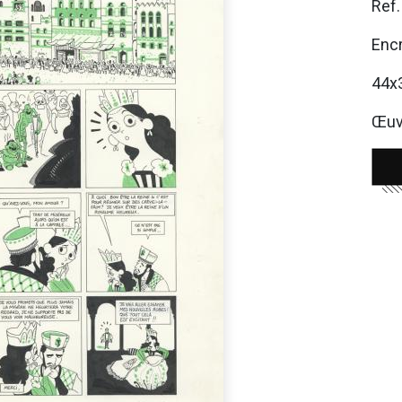
Ref
Encr
44x
Œuvr