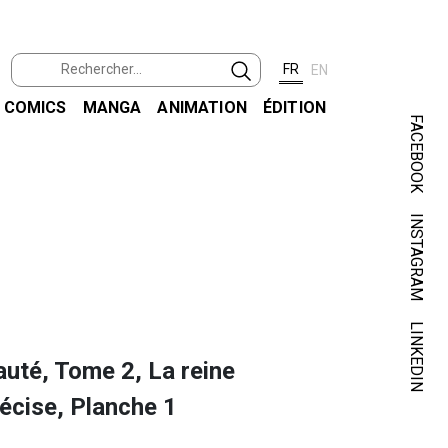
FR
EN
COMICS
MANGA
ANIMATION
ÉDITION
FACEBOOK
INSTAGRAM
KER
BEAUT
LINKEDIN
uté, Tome 2, La reine
écise, Planche 1