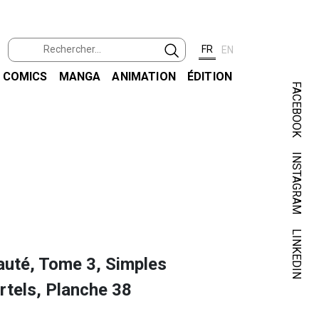
FR
EN
COMICS
MANGA
ANIMATION
ÉDITION
FACEBOOK
INSTAGRAM
KER
BEAUT
LINKEDIN
auté, Tome 3, Simples
rtels, Planche 38