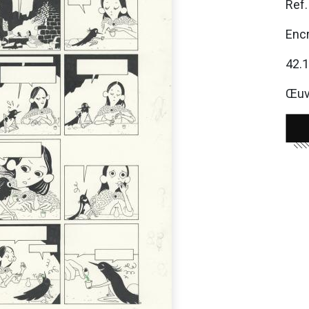
Ref
Encr
42.
Œuvr