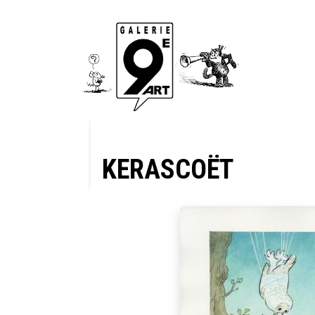
KERASCOËT
es, Tome