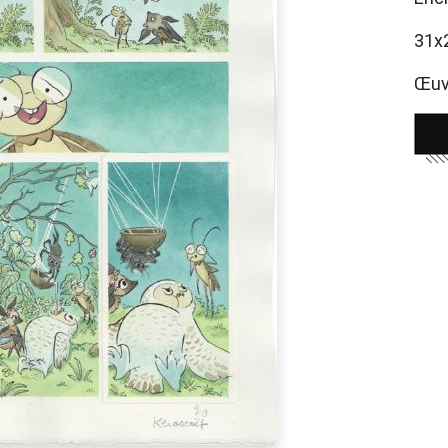
31x
Œuvr