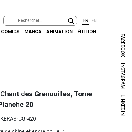
FR
EN
COMICS
MANGA
ANIMATION
ÉDITION
FACEBOOK
INSTAGRAM
KER
 Chant des Grenouilles, Tome
LINKEDIN
 Planche 20
. KERAS-CG-420
e de chine et encre couleur