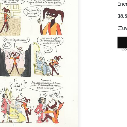
Encr
38.
Œuvr