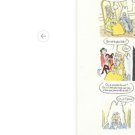
r
00.00€)