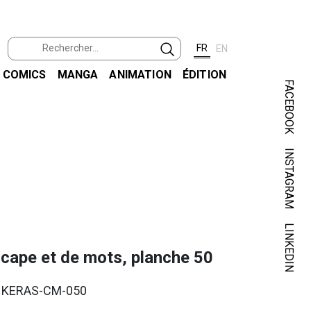
FR
EN
COMICS
MANGA
ANIMATION
ÉDITION
FACEBOOK
INSTAGRAM
KER
DE CAP
LINKEDIN
 cape et de mots, planche 50
. KERAS-CM-050