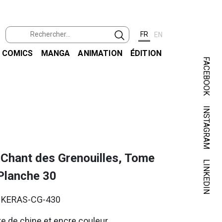
FR
EN
COMICS
MANGA
ANIMATION
ÉDITION
FACEBOOK
INSTAGRAM
KER
 Chant des Grenouilles, Tome
LINKEDIN
 Planche 30
. KERAS-CG-430
e de chine et encre couleur