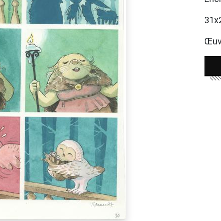
31x
Œuvr