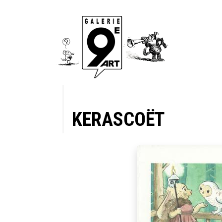
KERASCOËT
es, Tome