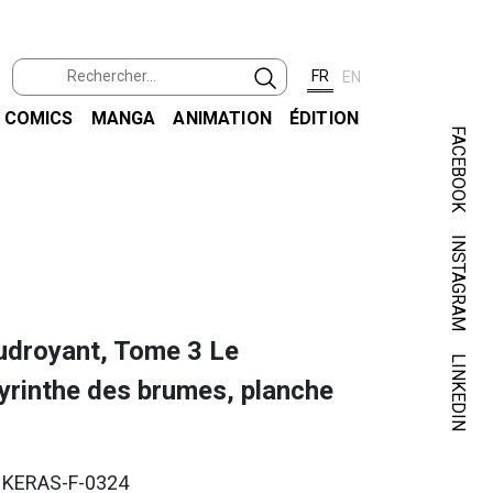
FR
EN
COMICS
MANGA
ANIMATION
ÉDITION
FACEBOOK
INSTAGRAM
KER
udroyant, Tome 3 Le
LINKEDIN
yrinthe des brumes, planche
. KERAS-F-0324