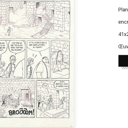
Plan
encr
41x
Œuvr