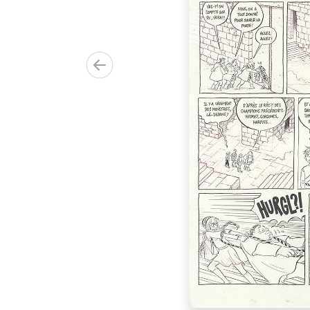
 au dos.
00.00€)