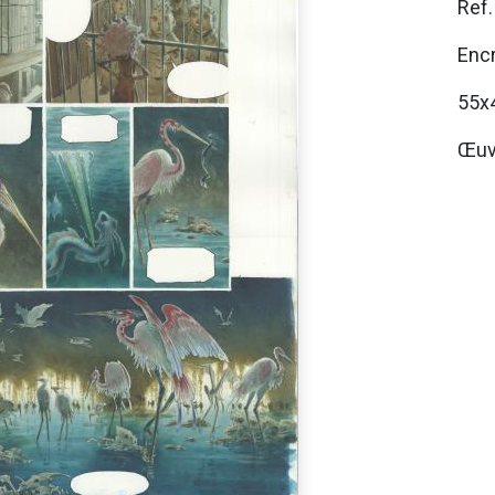
Ref
Encr
55x
Œuv