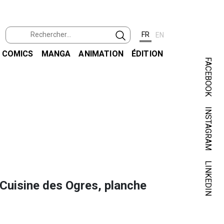
FR
EN
COMICS
MANGA
ANIMATION
ÉDITION
FACEBOOK
INSTAGRAM
ANDR
LINKEDIN
Cuisine des Ogres, planche