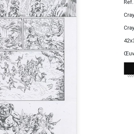
Ref
Cray
Cray
42x
Œuvr