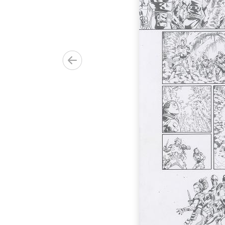
des deux
00.00€)