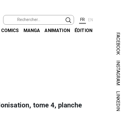
FR
EN
COMICS
MANGA
ANIMATION
ÉDITION
FACEBOOK
INSTAGRAM
CUCC
HOT CH
LINKEDIN
onisation, tome 4, planche