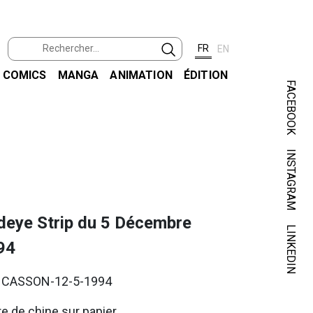
FR
EN
COMICS
MANGA
ANIMATION
ÉDITION
FACEBOOK
INSTAGRAM
deye Strip du 5 Décembre
LINKEDIN
94
. CASSON-12-5-1994
e de chine sur papier