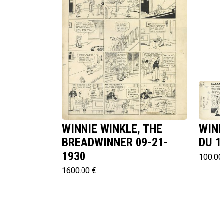
WINNIE WINKLE, THE
WIN
BREADWINNER 09-21-
DU 
1930
100.0
1600.00 €