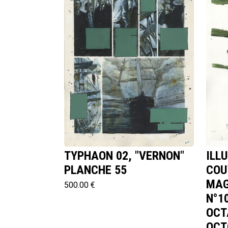
TYPHAON 02, "VERNON"
ILL
PLANCHE 55
COU
MAG
500.00 €
N°1
OCT
OCT