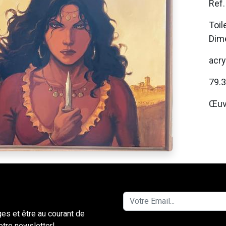
Ref
Toil
Dime
acry
79.
Œuv
ges et être au courant de
notre newsletter!