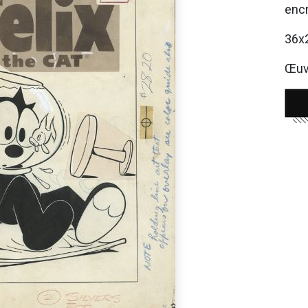
encr
36x
Œuvr