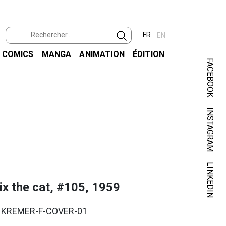
FR
EN
COMICS
MANGA
ANIMATION
ÉDITION
FACEBOOK
INSTAGRAM
KUR
LINKEDIN
ix the cat, #105, 1959
. KREMER-F-COVER-01