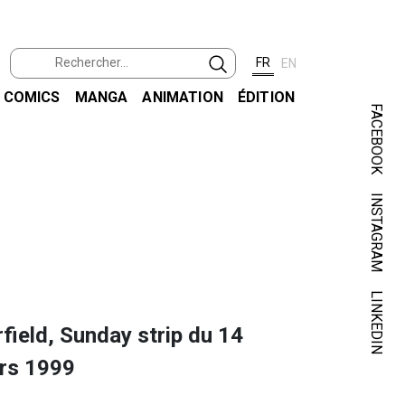
FR
EN
COMICS
MANGA
ANIMATION
ÉDITION
FACEBOOK
INSTAGRAM
DAVI
GARFIE
LINKEDIN
field, Sunday strip du 14
rs 1999