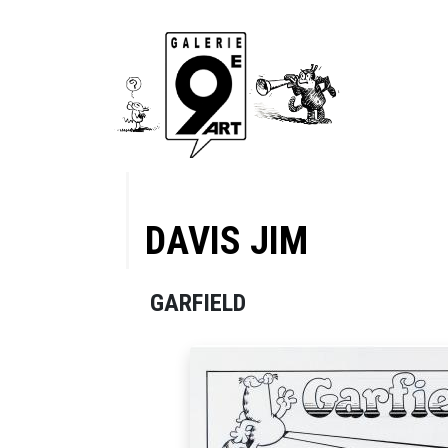
DAVIS JIM
GARFIELD
page 19
r papier