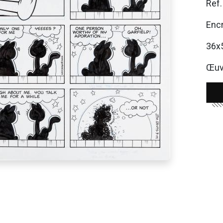
Ref
Enc
36x
Œuvr