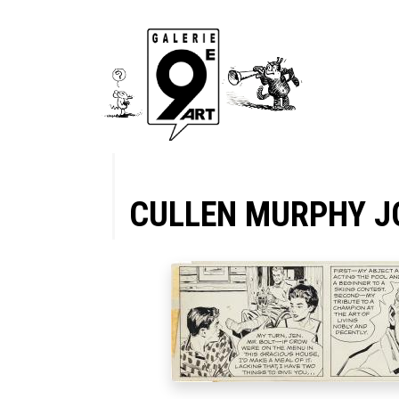
CULLEN MURPHY J
ginale
Hardcover
-Up