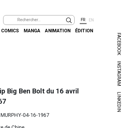
FR
EN
COMICS
MANGA
ANIMATION
ÉDITION
FACEBOOK
INSTAGRAM
MUR
TOKYO 
ip Big Ben Bolt du 16 avril
LINKEDIN
67
. MURPHY-04-16-1967
re de Chine