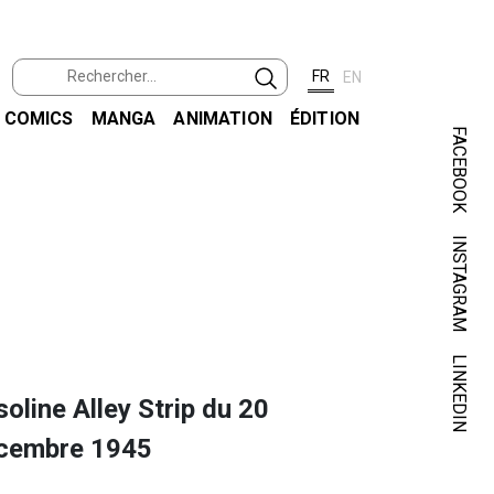
FR
EN
COMICS
MANGA
ANIMATION
ÉDITION
FACEBOOK
INSTAGRAM
KIRB
NEW GO
LINKEDIN
oline Alley Strip du 20
cembre 1945