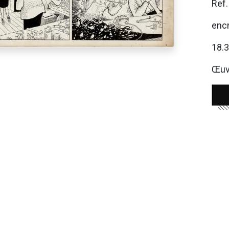
Ref
encr
18.
Œuvr