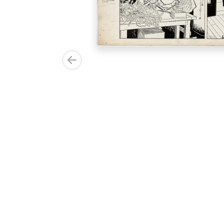
veau du
tants pour
sa collection
is sa
er Parks, en
000.00€)