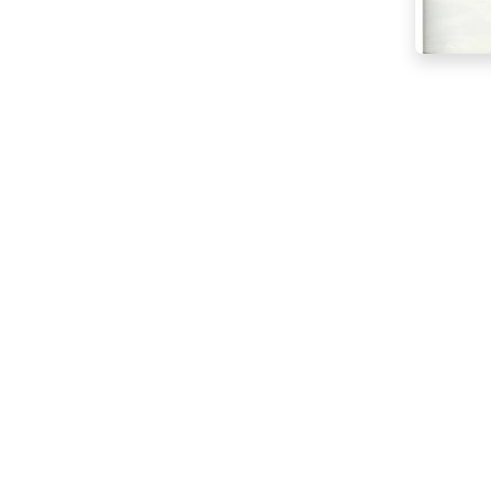
de Jean Solé
6,10 cm ), de
 , Robert
 Druillet (
tte ( 37,50
( 38,40 x
t sont
0.00€)