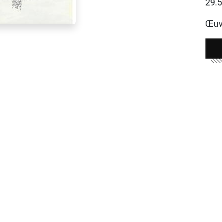
29.
Œuvr