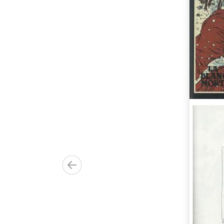
ement 8
eorge
et
de Robert
e Jean Solé
n-Marc
in