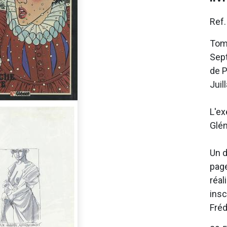
Ref
Tome
Sept
de P
Juill
L'ex
Glén
Un d
page
réal
insc
Fréd