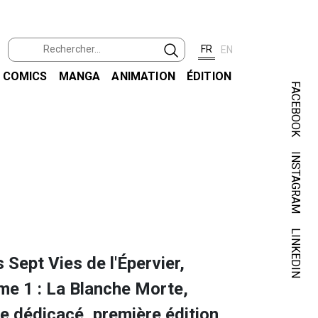
FR
EN
COMICS
MANGA
ANIMATION
ÉDITION
FACEBOOK
INSTAGRAM
JUIL
ARNO
LINKEDIN
 Sept Vies de l'Épervier,
me 1 : La Blanche Morte,
re dédicacé, première édition