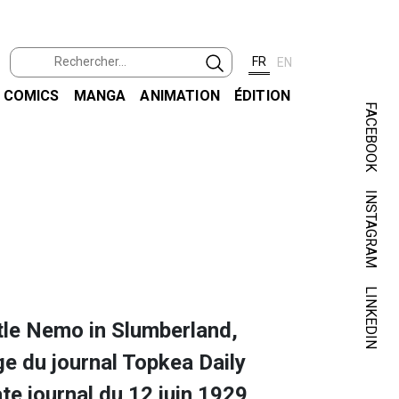
FR
EN
COMICS
MANGA
ANIMATION
ÉDITION
FACEBOOK
INSTAGRAM
MCC
LITTLE
LINKEDIN
tle Nemo in Slumberland,
e du journal Topkea Daily
te journal du 12 juin 1929