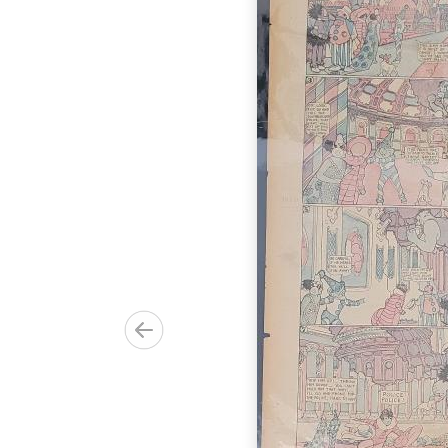
5
0.00€)