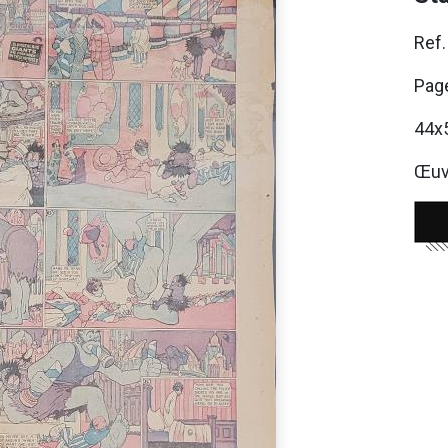
Ref
Page
44x
Œuvr