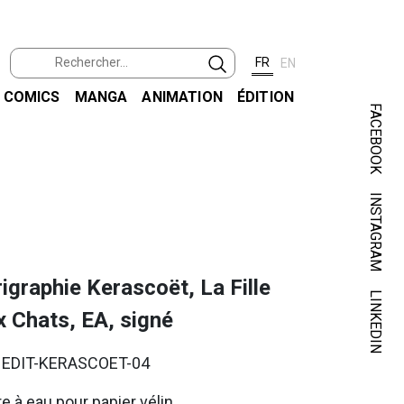
FR
EN
COMICS
MANGA
ANIMATION
ÉDITION
FACEBOOK
INSTAGRAM
LOIS
igraphie Kerascoët, La Fille
LINKEDIN
 Chats, EA, signé
. EDIT-KERASCOET-04
e à eau pour papier vélin