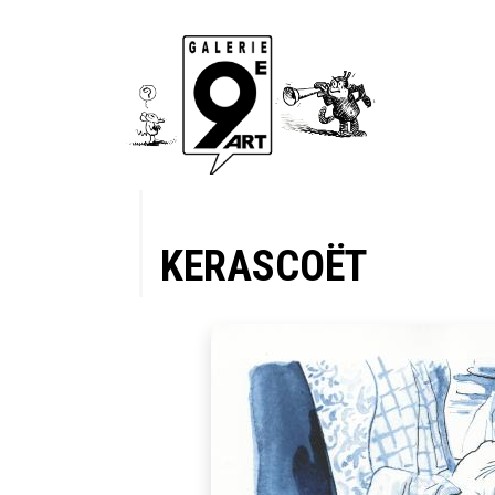
KERASCOËT
 Beauté,
rtiste.