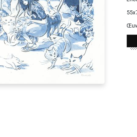
55x
Œuvr