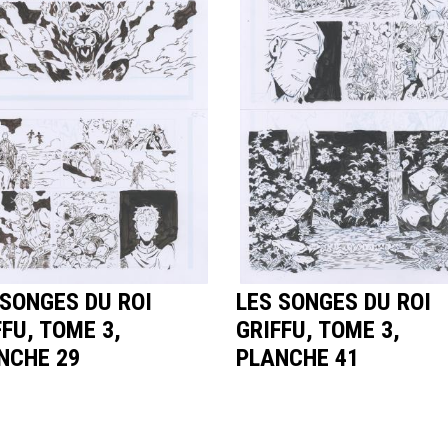
 SONGES DU ROI
LES SONGES DU ROI
FFU, TOME 3,
GRIFFU, TOME 3,
NCHE 29
PLANCHE 41