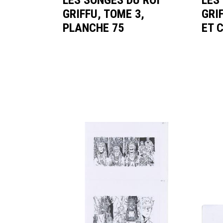
GRIFFU, TOME 3,
GRI
PLANCHE 75
ET 