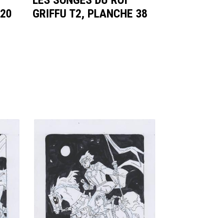
 20
GRIFFU T2, PLANCHE 38