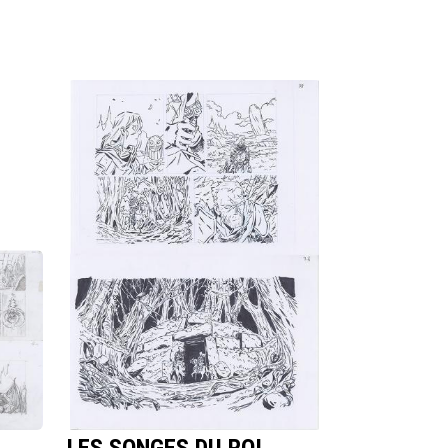
LES SONGES DU ROI