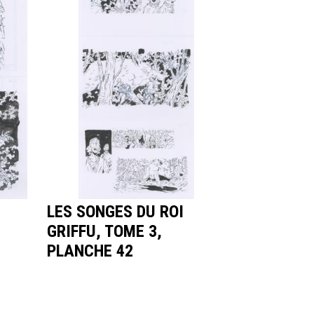
LES SONGES DU ROI
GRIFFU, TOME 3,
PLANCHE 42