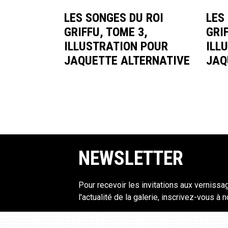
LES SONGES DU ROI
LES
GRIFFU, TOME 3,
GRI
ILLUSTRATION POUR
ILL
JAQUETTE ALTERNATIVE
JAQ
NEWSLETTER
Pour recevoir les invitations aux vernissa
l'actualité de la galerie, inscrivez-vous à 