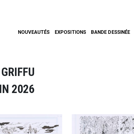
NOUVEAUTÉS
EXPOSITIONS
BANDE DESSINÉE
 GRIFFU
IN 2026