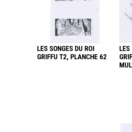
LES SONGES DU ROI
LES
GRIFFU T2, PLANCHE 62
GRI
MUL